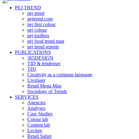
PEJ TREND
pej trend
pejtrend.com
pej first colour
pej colour
pej toolbox
pej food trend mag
pej trend reports
PUBLICATIONS
365DESIGN
TID & tendenser
TØJ
Creativity as a common language
Livsfaser
Retail Mega Mag
Sociology of Trends
SERVICES
Agencies
Analyses
Case Studies
Colour lab
Content lab
Lecture
Retail Safari