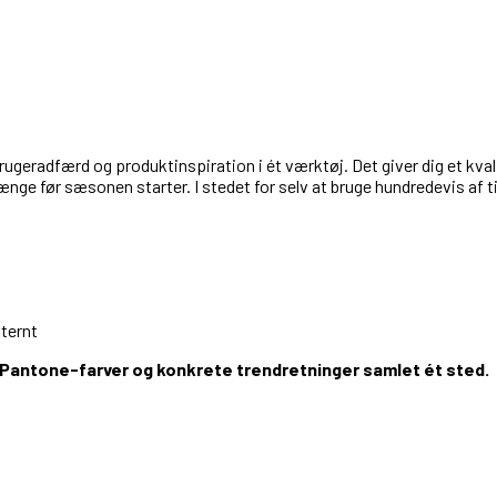
brugeradfærd og produktinspiration i ét værktøj. Det giver dig et kva
ge før sæsonen starter. I stedet for selv at bruge hundredevis af ti
ternt
, Pantone-farver og konkrete trendretninger samlet ét sted.