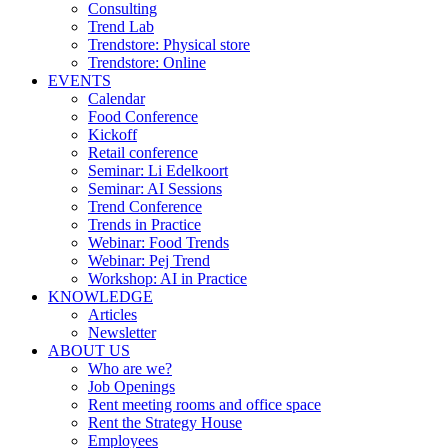
Consulting
Trend Lab
Trendstore: Physical store
Trendstore: Online
EVENTS
Calendar
Food Conference
Kickoff
Retail conference
Seminar: Li Edelkoort
Seminar: AI Sessions
Trend Conference
Trends in Practice
Webinar: Food Trends
Webinar: Pej Trend
Workshop: AI in Practice
KNOWLEDGE
Articles
Newsletter
ABOUT US
Who are we?
Job Openings
Rent meeting rooms and office space
Rent the Strategy House
Employees