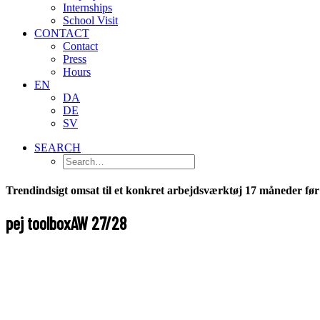
Internships
School Visit
CONTACT
Contact
Press
Hours
EN
DA
DE
SV
SEARCH
Trendindsigt omsat til et konkret arbejdsværktøj 17 måneder fø
pej toolbox
AW 27/28