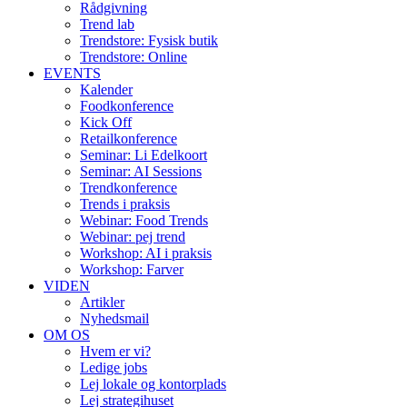
Rådgivning
Trend lab
Trendstore: Fysisk butik
Trendstore: Online
EVENTS
Kalender
Foodkonference
Kick Off
Retailkonference
Seminar: Li Edelkoort
Seminar: AI Sessions
Trendkonference
Trends i praksis
Webinar: Food Trends
Webinar: pej trend
Workshop: AI i praksis
Workshop: Farver
VIDEN
Artikler
Nyhedsmail
OM OS
Hvem er vi?
Ledige jobs
Lej lokale og kontorplads
Lej strategihuset