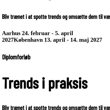
Bliv
trænet
i
at
spotte
trends
og
omsætte
dem
til
væ
Aarhus 24. februar - 5. april
2027
København 13. april - 14. maj 2027
Diplomforløb
Trends i praksis
Bliv
trænet
i
at
spotte
trends
og
omsætte
dem
til
væ