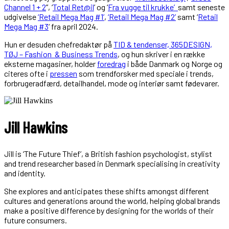
Channel 1 + 2
”, ‘
Total Ret@il
’ og ‘
Fra vugge til krukke’
samt seneste
udgivelse
‘Retail Mega Mag #1’
,
‘Retail Mega Mag #2’
samt ‘
Retail
Mega Mag #3
‘ fra april 2024.
Hun er desuden chefredaktør på
TID & tendenser, 365DESIGN,
TØJ – Fashion & Business Trends
, og hun skriver i en række
eksterne magasiner, holder
foredrag
i både Danmark og Norge og
citeres ofte i
pressen
som trendforsker med speciale i trends,
forbrugeradfærd, detailhandel, mode og interiør samt fødevarer.
Jill Hawkins
Jill is ‘The Future Thief’, a British fashion psychologist, stylist
and trend researcher based in Denmark specialising in creativity
and identity.
She explores and anticipates these shifts amongst different
cultures and generations around the world, helping global brands
make a positive difference by designing for the worlds of their
future consumers.