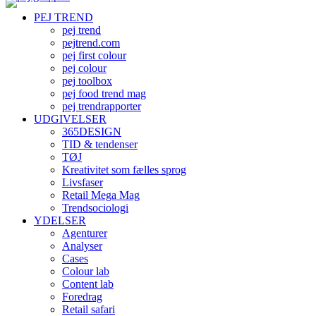
PEJ TREND
pej trend
pejtrend.com
pej first colour
pej colour
pej toolbox
pej food trend mag
pej trendrapporter
UDGIVELSER
365DESIGN
TID & tendenser
TØJ
Kreativitet som fælles sprog
Livsfaser
Retail Mega Mag
Trendsociologi
YDELSER
Agenturer
Analyser
Cases
Colour lab
Content lab
Foredrag
Retail safari