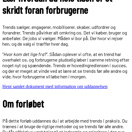
skridt foran forbrugerne
Trends sælger, engagerer, mobiliserer, skaber, udfordrer og
forandrer. Trends påvirker alt omkring os. Det vi køber, bruger og
anbefaler. De jobs vi vælger. Måden vi bor på. Der hvor vi rejser
hen, og de valg vi træffer hver dag.
”
Hvor kom det lige fra?
”. Sådan oplever vi ofte, at en trend har
overhalet os, og forbrugerne pludselig løber i samme retning efter
noget nyt og spændende. Trends er hovedingrediensen i succes,
og der er meget at vinde ved at lære at se trends før alle andre og
vide, hvor forbrugerne vil løbe hen i morgen.
Hent samlet dokument med information om uddannelsen
Om forløbet
På dette forløb uddannes du i at arbejde med trends i praksis. Du
trænes i at bruge de rigtige metoder og se trends før alle andre.
Du får effektive værktøjer til at indsamle og prioritere i den nye