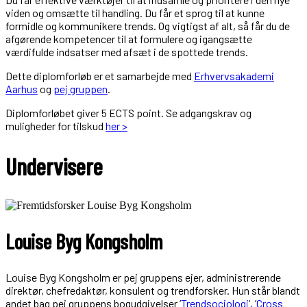
viden og omsætte til handling. Du får et sprog til at kunne
formidle og kommunikere trends. Og vigtigst af alt, så får du de
afgørende kompetencer til at formulere og igangsætte
værdifulde indsatser med afsæt i de spottede trends.
Dette diplomforløb er et samarbejde med
Erhvervsakademi
Aarhus
og
pej gruppen
.
Diplomforløbet giver 5 ECTS point. Se adgangskrav og
muligheder for tilskud
her >
Undervisere
Louise Byg Kongsholm
Louise Byg Kongsholm er pej gruppens ejer, administrerende
direktør, chefredaktør, konsulent og trendforsker. Hun står blandt
andet bag pej gruppens bogudgivelser ’
Trendsociologi
’, ’
Cross