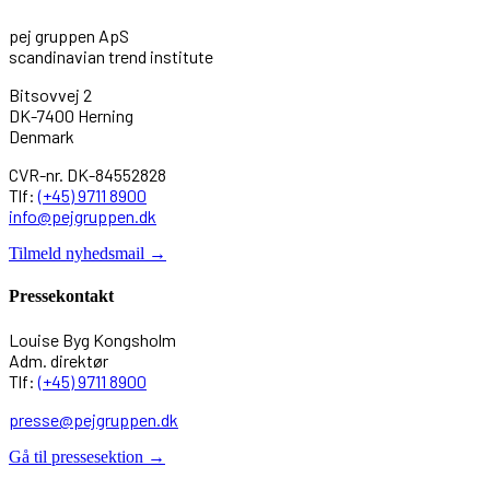
pej gruppen ApS
scandinavian trend institute
Bitsovvej 2
DK-7400 Herning
Denmark
CVR-nr. DK-84552828
Tlf:
(+45) 9711 8900
info@pejgruppen.dk
Tilmeld nyhedsmail →
Pressekontakt
Louise Byg Kongsholm
Adm. direktør
Tlf:
(+45) 9711 8900
presse@pejgruppen.dk
Gå til pressesektion →