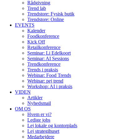
Rådgivning
Trend lab
Trendstore: Fysisk butik
Trendstore: Online
EVENTS
Kalender
Foodkonference
Kick Off
Retailkonference
Seminar: Li Edelkoort
Seminar: AI Sessions
Trendkonference
Trends i praksis
Webinar: Food Trends
Webinar: pej trend
Workshop: AI i praksis
VIDEN
Artikler
Nyhedsmail
OM OS
Hvem er vi?
Ledige jobs
Lej lokale og kontorplads
Lej strategihuset
Medarbejdere