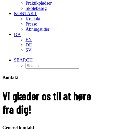
Praktikpladser
Skolebesøg
KONTAKT
Kontakt
Presse
Åbningstider
DA
EN
DE
SV
SEARCH
Kontakt
Vi glæder os til at høre
fra dig!
Generel kontakt