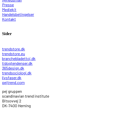
Presse
Mediekit
Handelsbetingelser
Kontakt
Sider
trendstore.dk
trendstore.eu
branchebladettoj.dk
tidogtendenser.dk
365design.dk
trendsociologi.dk
livsfaser.dk
pejtrend.com
pej gruppen
scandinavian trend institute
Bitsovvej 2
DK-7400 Herning