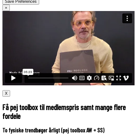
×
X
Få pej toolbox til medlemspris samt mange flere
fordele
To fysiske trendbøger årligt (pej toolbox AW + SS)