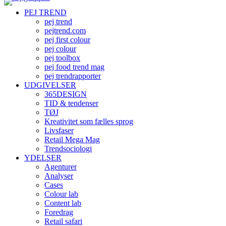
PEJ TREND
pej trend
pejtrend.com
pej first colour
pej colour
pej toolbox
pej food trend mag
pej trendrapporter
UDGIVELSER
365DESIGN
TID & tendenser
TØJ
Kreativitet som fælles sprog
Livsfaser
Retail Mega Mag
Trendsociologi
YDELSER
Agenturer
Analyser
Cases
Colour lab
Content lab
Foredrag
Retail safari