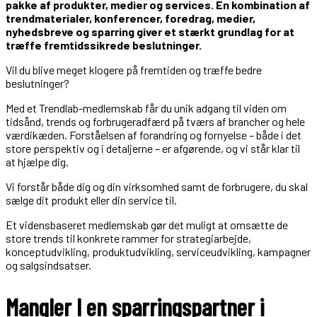
pakke af produkter, medier og services. En kombination af
trendmaterialer, konferencer, foredrag, medier,
nyhedsbreve og sparring giver et stærkt grundlag for at
træffe fremtidssikrede beslutninger.
Vil du blive meget klogere på fremtiden og træffe bedre
beslutninger?
Med et Trendlab-medlemskab får du unik adgang til viden om
tidsånd, trends og forbrugeradfærd på tværs af brancher og hele
værdikæden. Forståelsen af forandring og fornyelse – både i det
store perspektiv og i detaljerne – er afgørende, og vi står klar til
at hjælpe dig.
Vi forstår både dig og din virksomhed samt de forbrugere, du skal
sælge dit produkt eller din service til.
Et vidensbaseret medlemskab gør det muligt at omsætte de
store trends til konkrete rammer for strategiarbejde,
konceptudvikling, produktudvikling, serviceudvikling, kampagner
og salgsindsatser.
Mangler I en sparringspartner i