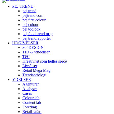
PEJ TREND
pej trend
pejtrend.com
pej first colour
pej colour
pej toolbox
pej food trend mag
pej trendrapporter
UDGIVELSER
365DESIGN
TID & tendenser
TØJ
Kreativitet som fælles sprog
Livsfaser
Retail Mega Mag
Trendsociologi
YDELSER
Agenturer
Analyser
Cases
Colour lab
Content lab
Foredrag
Retail safari