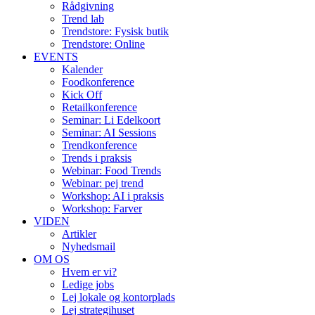
Rådgivning
Trend lab
Trendstore: Fysisk butik
Trendstore: Online
EVENTS
Kalender
Foodkonference
Kick Off
Retailkonference
Seminar: Li Edelkoort
Seminar: AI Sessions
Trendkonference
Trends i praksis
Webinar: Food Trends
Webinar: pej trend
Workshop: AI i praksis
Workshop: Farver
VIDEN
Artikler
Nyhedsmail
OM OS
Hvem er vi?
Ledige jobs
Lej lokale og kontorplads
Lej strategihuset