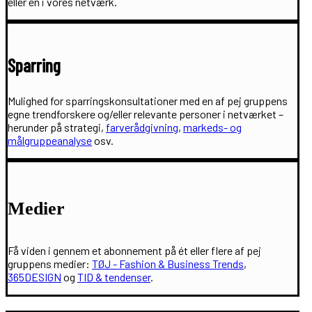
eller en i vores netværk.
Sparring
Mulighed for sparringskonsultationer med en af pej gruppens
egne trendforskere og/eller relevante personer i netværket –
herunder på strategi,
farverådgivning
,
markeds- og
målgruppeanalyse
osv.
Medier
Få viden i gennem et abonnement på ét eller flere af pej
gruppens medier:
TØJ - Fashion & Business Trends
,
365DESIGN
og
TID & tendenser
.