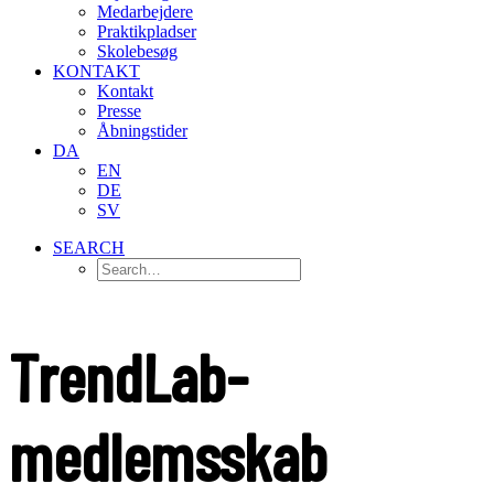
Medarbejdere
Praktikpladser
Skolebesøg
KONTAKT
Kontakt
Presse
Åbningstider
DA
EN
DE
SV
SEARCH
TrendLab-
medlemsskab