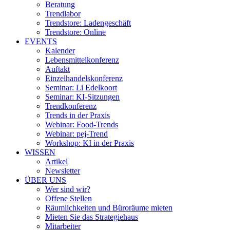
Beratung
Trendlabor
Trendstore: Ladengeschäft
Trendstore: Online
EVENTS
Kalender
Lebensmittelkonferenz
Auftakt
Einzelhandelskonferenz
Seminar: Li Edelkoort
Seminar: KI-Sitzungen
Trendkonferenz
Trends in der Praxis
Webinar: Food-Trends
Webinar: pej-Trend
Workshop: KI in der Praxis
WISSEN
Artikel
Newsletter
ÜBER UNS
Wer sind wir?
Offene Stellen
Räumlichkeiten und Büroräume mieten
Mieten Sie das Strategiehaus
Mitarbeiter