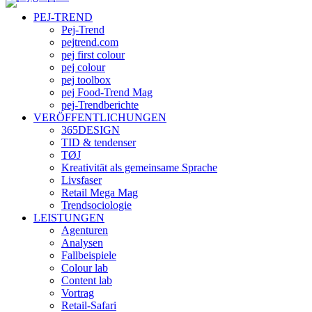
PEJ-TREND
Pej-Trend
pejtrend.com
pej first colour
pej colour
pej toolbox
pej Food-Trend Mag
pej-Trendberichte
VERÖFFENTLICHUNGEN
365DESIGN
TID & tendenser
TØJ
Kreativität als gemeinsame Sprache
Livsfaser
Retail Mega Mag
Trendsociologie
LEISTUNGEN
Agenturen
Analysen
Fallbeispiele
Colour lab
Content lab
Vortrag
Retail-Safari