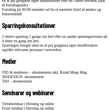
en af pej gruppens egne trendforskere eller en i deres netværk (link
til foredragsside)
Foredrag på 30-60 minutter ud fra et nærmere brief af ønsker og
fokusområde
Sparringskonsultationer
2 timers sparring 2 gange om året eller en samlet sparringssession på
4 timer en gang om året.
Sparringen foregår med en af pej gruppens egne trendforskere
og/eller relevante personer i netværket.
Medier
TID & tendenser – abonnement inkl. Retail Mega Mag
365DESIGN -abonnement
TØJ – abonnement
Seminarer og webinarer
Trendseminar i Herning og online
Food seminar i Herning og online