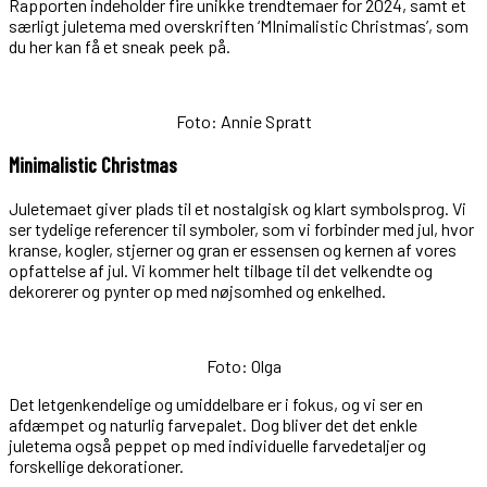
Rapporten indeholder fire unikke trendtemaer for 2024, samt et
særligt juletema med overskriften ‘MInimalistic Christmas’, som
du her kan få et sneak peek på.
Foto: Annie Spratt
Minimalistic Christmas
Juletemaet giver plads til et nostalgisk og klart symbolsprog. Vi
ser tydelige referencer til symboler, som vi forbinder med jul, hvor
kranse, kogler, stjerner og gran er essensen og kernen af vores
opfattelse af jul. Vi kommer helt tilbage til det velkendte og
dekorerer og pynter op med nøjsomhed og enkelhed.
Foto: Olga
Det letgenkendelige og umiddelbare er i fokus, og vi ser en
afdæmpet og naturlig farvepalet. Dog bliver det det enkle
juletema også peppet op med individuelle farvedetaljer og
forskellige dekorationer.