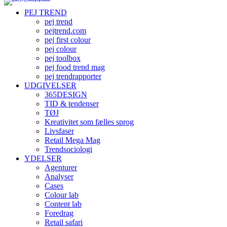
PEJ TREND
pej trend
pejtrend.com
pej first colour
pej colour
pej toolbox
pej food trend mag
pej trendrapporter
UDGIVELSER
365DESIGN
TID & tendenser
TØJ
Kreativitet som fælles sprog
Livsfaser
Retail Mega Mag
Trendsociologi
YDELSER
Agenturer
Analyser
Cases
Colour lab
Content lab
Foredrag
Retail safari