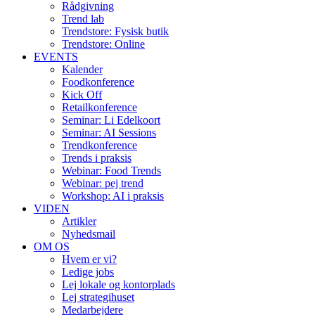
Rådgivning
Trend lab
Trendstore: Fysisk butik
Trendstore: Online
EVENTS
Kalender
Foodkonference
Kick Off
Retailkonference
Seminar: Li Edelkoort
Seminar: AI Sessions
Trendkonference
Trends i praksis
Webinar: Food Trends
Webinar: pej trend
Workshop: AI i praksis
VIDEN
Artikler
Nyhedsmail
OM OS
Hvem er vi?
Ledige jobs
Lej lokale og kontorplads
Lej strategihuset
Medarbejdere