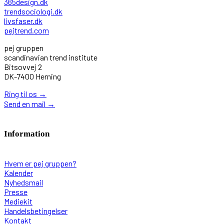
365design.dk
trendsociologi.dk
livsfaser.dk
pejtrend.com
pej gruppen
scandinavian trend institute
Bitsovvej 2
DK-7400 Herning
Ring til os
→
Send en mail
→
Information
Hvem er pej gruppen?
Kalender
Nyhedsmail
Presse
Mediekit
Handelsbetingelser
Kontakt