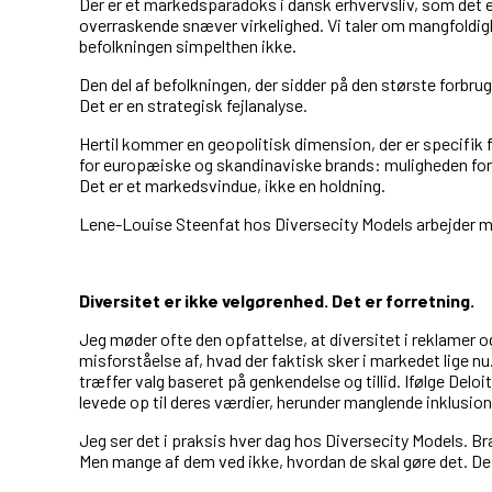
Der er et markedsparadoks i dansk erhvervsliv, som det e
overraskende snæver virkelighed. Vi taler om mangfoldighed
befolkningen simpelthen ikke.
Den del af befolkningen, der sidder på den største forb
Det er en strategisk fejlanalyse.
Hertil kommer en geopolitisk dimension, der er specifik 
for europæiske og skandinaviske brands: muligheden for at
Det er et markedsvindue, ikke en holdning.
Lene-Louise Steenfat hos Diversecity Models arbejder m
Diversitet er ikke velgørenhed. Det er forretning.
Jeg møder ofte den opfattelse, at diversitet i reklamer o
misforståelse af, hvad der faktisk sker i markedet lige nu.
træffer valg baseret på genkendelse og tillid. Ifølge Delo
levede op til deres værdier, herunder manglende inklusio
Jeg ser det i praksis hver dag hos Diversecity Models. Br
Men mange af dem ved ikke, hvordan de skal gøre det. De 