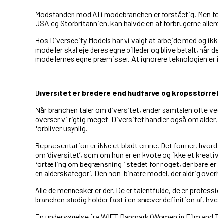
Modstanden mod AI i modebranchen er forståetig. Men for
USA og Storbritannien, kan halvdelen af forbrugerne alle
Hos Diversecity Models har vi valgt at arbejde med og ikk
modeller skal eje deres egne billeder og blive betalt, når
modellernes egne præmisser. At ignorere teknologien er ik
Diversitet er bredere end hudfarve og kropsstørre
Når branchen taler om diversitet, ender samtalen ofte ved
overser vi rigtig meget. Diversitet handler også om alder,
forbliver usynlig.
Repræsentation er ikke et blødt emne. Det former, hvordan
om ‘diversitet’, som om hun er en kvote og ikke et kreati
fortælling om begrænsning i stedet for noget, der bare er 
en alderskategori. Den non-binære model, der aldrig overh
Alle de mennesker er der. De er talentfulde, de er professi
branchen stadig holder fast i en snæver definition af, hve
En undersøgelse fra WIFT Danmark (Women in Film and Te