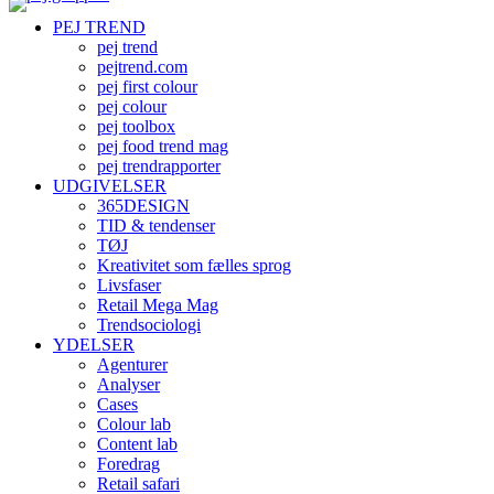
PEJ TREND
pej trend
pejtrend.com
pej first colour
pej colour
pej toolbox
pej food trend mag
pej trendrapporter
UDGIVELSER
365DESIGN
TID & tendenser
TØJ
Kreativitet som fælles sprog
Livsfaser
Retail Mega Mag
Trendsociologi
YDELSER
Agenturer
Analyser
Cases
Colour lab
Content lab
Foredrag
Retail safari