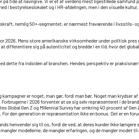
r på tide at navngive. Vi er et af verdens mest ligestillede samfund
 i bestyrelseslokalet og i HR-afdelingen, men i den visuelle kultur, 
rugskraft, nemlig 50+-segmentet, er nærmest fraværende i livsstils-
for 2026. Mens store amerikanske virksomheder under politisk pres r
 differentiere sig på autenticitet og bredde i en tid, hvor det globa
ed dette fra indsiden af branchen. Hendes perspektiv er praksisnæ
g kampagner er noget, man gør, fordi man bør. Noget man krydser af på
 Forbrugerne i 2026 forventer at se sig selv repræsenteret i de brands
ittes Global Gen Z og Millennial Survey har omkring 40 procent af Gen Z
n. For den generation er repræsentation ikke en bonus. Det er en for
ands henvender sig til os, fordi de ved, at deres kunder ikke længe
mangler modellerne, de mangler erfaringen, og de mangler modet til a