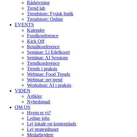
Rådgivning
Trend lab
Trendstore: Fysisk butik
Trendstore: Online
EVENTS
Kalender
Foodkonference
Kick Off
Retailkonference
Seminar: Li Edelkoort
Seminar: AI Sessions
Trendkonference
Trends i praksis
Webinar: Food Trends
Webinar: pej trend
Workshop: AI i praksis
VIDEN
Artikler
Nyhedsmail
OM OS
Hvem er vi?
Ledige jobs
Lej lokale og kontorplads
Lej strategihuset
Medarbejdere