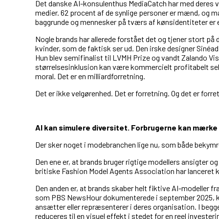
Det danske AI-konsulenthus MediaCatch har med deres væ
medier. 62 procent af de synlige personer er mænd, og 
baggrunde og mennesker på tværs af kønsidentiteter er e
Nogle brands har allerede forstået det og tjener stort p
kvinder, som de faktisk ser ud. Den irske designer Sinéad 
Hun blev semifinalist til LVMH Prize og vandt Zalando Vis
størrelsesinklusion kan være kommercielt profitabelt sel
moral. Det er en milliardforretning.
Det er ikke velgørenhed. Det er forretning. Og det er forre
AI kan simulere diversitet. Forbrugerne kan mærke 
Der sker noget i modebranchen lige nu, som både bekymrer
Den ene er, at brands bruger rigtige modellers ansigter og 
britiske Fashion Model Agents Association har lanceret k
Den anden er, at brands skaber helt fiktive AI-modeller f
som PBS NewsHour dokumenterede i september 2025, kan 
ansætter eller repræsenterer i deres organisation. I begg
reduceres til en visuel effekt i stedet for en reel invester