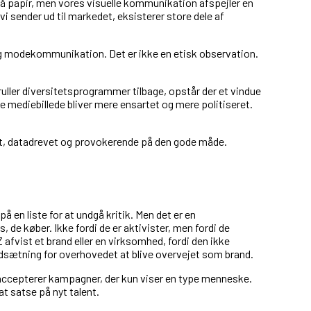
 på papir, men vores visuelle kommunikation afspejler en
vi sender ud til markedet, eksisterer store dele af
 og modekommunikation. Det er ikke en etisk observation.
uller diversitetsprogrammer tilbage, opstår der et vindue
le mediebillede bliver mere ensartet og mere politiseret.
rt, datadrevet og provokerende på den gode måde.
 en liste for at undgå kritik. Men det er en
, de køber. Ikke fordi de er aktivister, men fordi de
 afvist et brand eller en virksomhed, fordi den ikke
udsætning for overhovedet at blive overvejet som brand.
re accepterer kampagner, der kun viser en type menneske.
t satse på nyt talent.