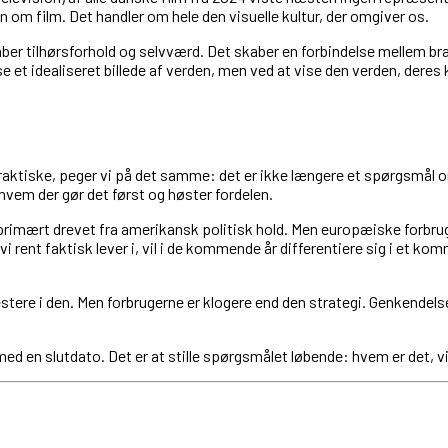
om film. Det handler om hele den visuelle kultur, der omgiver os.
r tilhørsforhold og selvværd. Det skaber en forbindelse mellem bran
et idealiseret billede af verden, men ved at vise den verden, deres k
praktiske, peger vi på det samme: det er ikke længere et spørgsmål
vem der gør det først og høster fordelen.
primært drevet fra amerikansk politisk hold. Men europæiske forbruge
n, vi rent faktisk lever i, vil i de kommende år differentiere sig i e
stere i den. Men forbrugerne er klogere end den strategi. Genkendelse
med en slutdato. Det er at stille spørgsmålet løbende: hvem er det, v