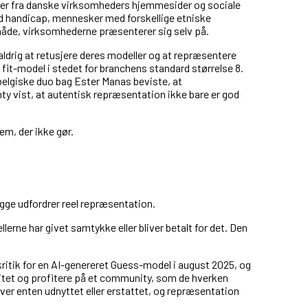
oer fra danske virksomheders hjemmesider og sociale
d handicap, mennesker med forskellige etniske
måde, virksomhederne præsenterer sig selv på.
ldrig at retusjere deres modeller og at repræsentere
 fit-model i stedet for branchens standard størrelse 8.
 belgiske duo bag Ester Manas beviste, at
y vist, at autentisk repræsentation ikke bare er god
em, der ikke gør.
gge udfordrer reel repræsentation.
lerne har givet samtykke eller bliver betalt for det. Den
 kritik for en AI-genereret Guess-model i august 2025, og
tet og profitere på et community, som de hverken
iver enten udnyttet eller erstattet, og repræsentation