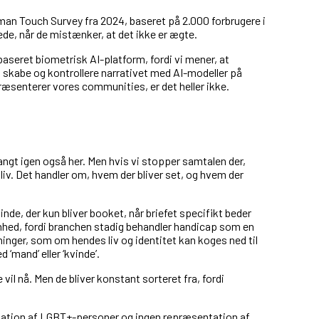
an Touch Survey fra 2024, baseret på 2.000 forbrugere i
de, når de mistænker, at det ikke er ægte.
baseret biometrisk AI-platform, fordi vi mener, at
 at skabe og kontrollere narrativet med AI-modeller på
præsenterer vores communities, er det heller ikke.
langt igen også her. Men hvis vi stopper samtalen der,
 liv. Det handler om, hvem der bliver set, og hvem der
de, der kun bliver booket, når briefet specifikt beder
renhed, fordi branchen stadig behandler handicap som en
dninger, som om hendes liv og identitet kan koges ned til
‘mand’ eller ‘kvinde’.
vil nå. Men de bliver konstant sorteret fra, fordi
ntation af LGBT+-personer og ingen repræsentation af