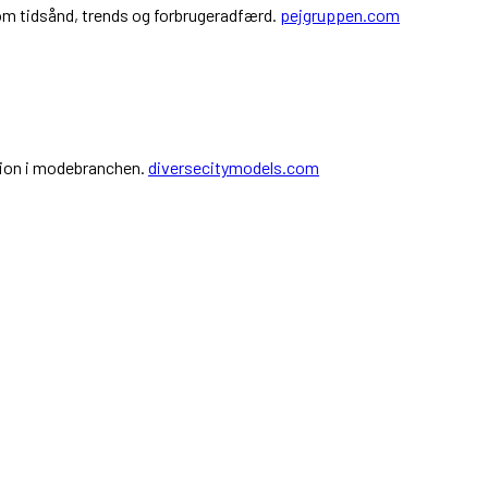
 om tidsånd, trends og forbrugeradfærd.
pejgruppen.com
usion i modebranchen.
diversecitymodels.com