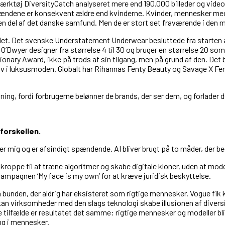
rktøj DiversityCatch analyseret mere end 190.000 billeder og vide
mændene er konsekvent ældre end kvinderne. Kvinder, mennesker me
n del af det danske samfund. Men de er stort set fraværende i den 
å det. Det svenske Understatement Underwear besluttede fra starten a
O’Dwyer designer fra størrelse 4 til 30 og bruger en størrelse 20 som
ionary Award, ikke på trods af sin tilgang, men på grund af den. Det
v i luksusmoden. Globalt har Rihannas Fenty Beauty og Savage X Fent
tning, fordi forbrugerne belønner de brands, der ser dem, og forlader d
forskellen.
 mig og er afsindigt spændende. AI bliver brugt på to måder, der be
kroppe til at træne algoritmer og skabe digitale kloner, uden at model
ampagnen ‘My face is my own’ for at kræve juridisk beskyttelse.
ra bunden, der aldrig har eksisteret som rigtige mennesker. Vogue fik
virksomheder med den slags teknologi skabe illusionen af diversi
e tilfælde er resultatet det samme: rigtige mennesker og modeller bl
ing i mennesker.