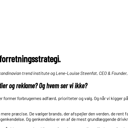
 forretningsstrategi.
candinavian trend institute og Lene-Louise Steenfat, CEO & Founder,
dier og reklame? Og hvem ser vi ikke?
r former forbrugernes adfærd, prioriteter og valg. Og når vi kigger p
 mere præcise. De vælger brands, der afspejler den verden, de rent fak
 er genkendelse. Og genkendelse er en af de mest grundlæggende drivk