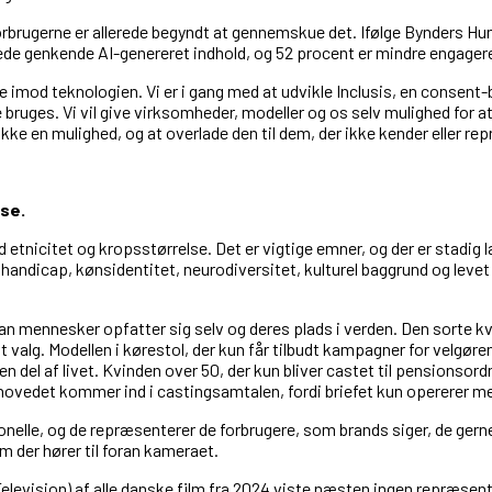
brugerne er allerede begyndt at gennemskue det. Ifølge Bynders Hum
rede genkende AI-genereret indhold, og 52 procent er mindre engagere
e imod teknologien. Vi er i gang med at udvikle Inclusis, en consent-
 de bruges. Vi vil give virksomheder, modeller og os selv mulighed for
ke en mulighed, og at overlade den til dem, der ikke kender eller re
lse.
 etnicitet og kropsstørrelse. Det er vigtige emner, og der er stadig 
 handicap, kønsidentitet, neurodiversitet, kulturel baggrund og levet
 mennesker opfatter sig selv og deres plads i verden. Den sorte kvin
vt valg. Modellen i kørestol, der kun får tilbudt kampagner for velgø
en del af livet. Kvinden over 50, der kun bliver castet til pensionsor
ovedet kommer ind i castingsamtalen, fordi briefet kun opererer med 
onelle, og de repræsenterer de forbrugere, som brands siger, de gerne 
m der hører til foran kameraet.
levision) af alle danske film fra 2024 viste næsten ingen repræse