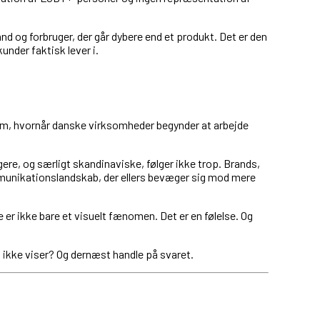
d og forbruger, der går dybere end et produkt. Det er den
under faktisk lever i.
 om, hvornår danske virksomheder begynder at arbejde
re, og særligt skandinaviske, følger ikke trop. Brands,
t kommunikationslandskab, der ellers bevæger sig mod mere
 er ikke bare et visuelt fænomen. Det er en følelse. Og
i ikke viser? Og dernæst handle på svaret.