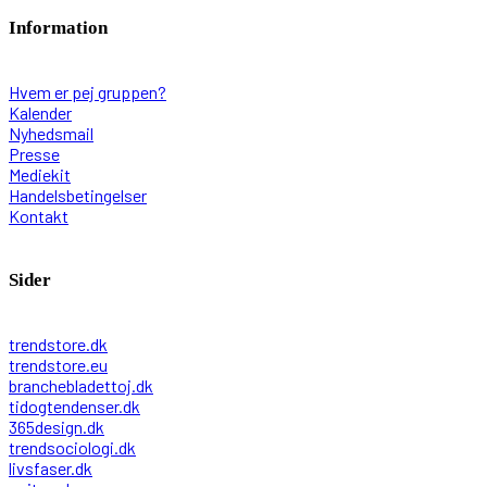
Information
Hvem er pej gruppen?
Kalender
Nyhedsmail
Presse
Mediekit
Handelsbetingelser
Kontakt
Sider
trendstore.dk
trendstore.eu
branchebladettoj.dk
tidogtendenser.dk
365design.dk
trendsociologi.dk
livsfaser.dk