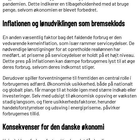
pandemien. Dette indikerer en tilbageholdenhed med at bruge
penge, selvom økonomien er blevet forbedret.
Inflationen og lønudviklingen som bremseklods
En anden væsentlig faktor bag det faldende forbrug er den
vedvarende kerneinflation, som især rammer serviceydelser. De
nødvendige lønstigninger for at opretholde reallønnen har
medført, at priserne på serviceydelser er holdt på et højt niveau.
Dette pres på inflationen kan dæmpe forbrugernes lyst til at øge
deres forbrug, selvom deres indkomst stiger.
Derudover spiller forventningerne til fremtiden en central rolle i
forbrugernes adfærd. Økonomisk usikkerhed, både på nationalt
og globalt plan, får mange til at holde igen med større indkøb eller
investeringer. Selv med udsigt til økonomisk opsving er væksten
stadig langsom, og flere usikkerhedsfaktorer, herunder
handelsforstyrrelser og udsving i energipriserne, påvirker
forbrugernes tillid.
Konsekvenser for den danske økonomi