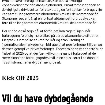
Hvis det lave forbrug fortsætter, kan det få alvorlige
konsekvenser for den danske økonomi. Privatforbruget er en af
de vigtigste drivkræfter for vækst, og en fortsat lav forbrugsvilje
kan føre til langsommere økonomisk vækst i de kommende år.
Økonomer peger på, at en fortsat afdæmpet forbrugslyst kan
føre til en langsommere økonomisk vækst i de kommende år.
Der er dog også tegn på, at forbruget kan tage til igen, når
forbrugerne føler sig mere sikre på deres økonomiske situation.
En gradvis lempelse af kreditvilkår og stabilisering af
internationale markeder kan bidrage til at øge forbrugertilliden og
dermed genoplive privatforbruget. Forventningen er at dette sker
i løbet af 2025 og at der igen vil komme gang i forbruget af de
mere klassiske forbrugsgoder, hvilke en del aktører i de danske
livsstilsbrancher er dybt afhængige af.
Kick Off 2025
Vil du have dybdegående