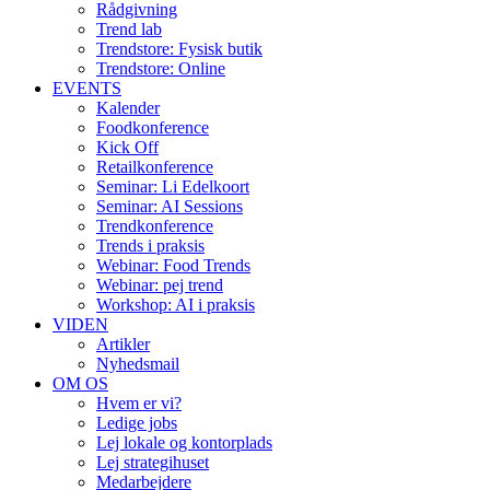
Rådgivning
Trend lab
Trendstore: Fysisk butik
Trendstore: Online
EVENTS
Kalender
Foodkonference
Kick Off
Retailkonference
Seminar: Li Edelkoort
Seminar: AI Sessions
Trendkonference
Trends i praksis
Webinar: Food Trends
Webinar: pej trend
Workshop: AI i praksis
VIDEN
Artikler
Nyhedsmail
OM OS
Hvem er vi?
Ledige jobs
Lej lokale og kontorplads
Lej strategihuset
Medarbejdere