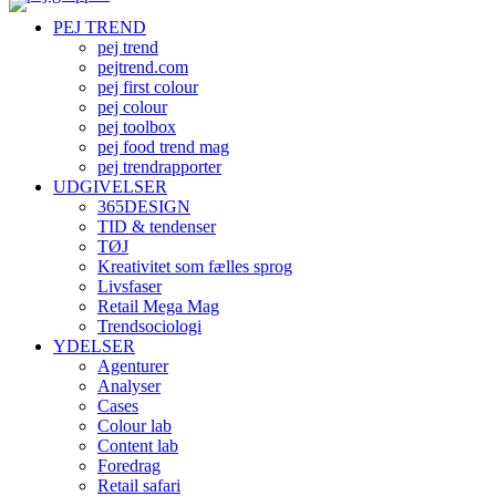
PEJ TREND
pej trend
pejtrend.com
pej first colour
pej colour
pej toolbox
pej food trend mag
pej trendrapporter
UDGIVELSER
365DESIGN
TID & tendenser
TØJ
Kreativitet som fælles sprog
Livsfaser
Retail Mega Mag
Trendsociologi
YDELSER
Agenturer
Analyser
Cases
Colour lab
Content lab
Foredrag
Retail safari