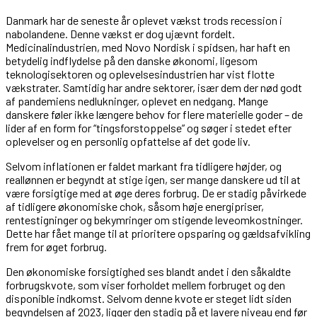
Danmark har de seneste år oplevet vækst trods recession i
nabolandene. Denne vækst er dog ujævnt fordelt.
Medicinalindustrien, med Novo Nordisk i spidsen, har haft en
betydelig indflydelse på den danske økonomi, ligesom
teknologisektoren og oplevelsesindustrien har vist flotte
vækstrater. Samtidig har andre sektorer, især dem der nød godt
af pandemiens nedlukninger, oplevet en nedgang. Mange
danskere føler ikke længere behov for flere materielle goder – de
lider af en form for “tingsforstoppelse” og søger i stedet efter
oplevelser og en personlig opfattelse af det gode liv.
Selvom inflationen er faldet markant fra tidligere højder, og
reallønnen er begyndt at stige igen, ser mange danskere ud til at
være forsigtige med at øge deres forbrug. De er stadig påvirkede
af tidligere økonomiske chok, såsom høje energipriser,
rentestigninger og bekymringer om stigende leveomkostninger.
Dette har fået mange til at prioritere opsparing og gældsafvikling
frem for øget forbrug.
Den økonomiske forsigtighed ses blandt andet i den såkaldte
forbrugskvote, som viser forholdet mellem forbruget og den
disponible indkomst. Selvom denne kvote er steget lidt siden
begyndelsen af 2023, ligger den stadig på et lavere niveau end før