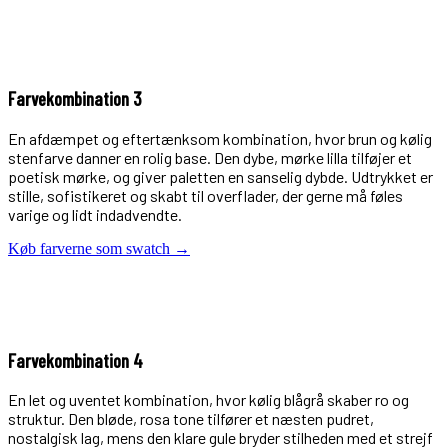
Farvekombination 3
En afdæmpet og eftertænksom kombination, hvor brun og kølig
stenfarve danner en rolig base. Den dybe, mørke lilla tilføjer et
poetisk mørke, og giver paletten en sanselig dybde. Udtrykket er
stille, sofistikeret og skabt til overflader, der gerne må føles
varige og lidt indadvendte.
Køb farverne som swatch →
Farvekombination 4
En let og uventet kombination, hvor kølig blågrå skaber ro og
struktur. Den bløde, rosa tone tilfører et næsten pudret,
nostalgisk lag, mens den klare gule bryder stilheden med et strejf