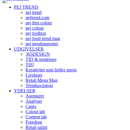
PEJ TREND
pej trend
pejtrend.com
pej first colour
pej colour
pej toolbox
pej food trend mag
pej trendrapporter
UDGIVELSER
365DESIGN
TID & tendenser
TØJ
Kreativitet som fælles sprog
Livsfaser
Retail Mega Mag
Trendsociologi
YDELSER
Agenturer
Analyser
Cases
Colour lab
Content lab
Foredrag
Retail safari