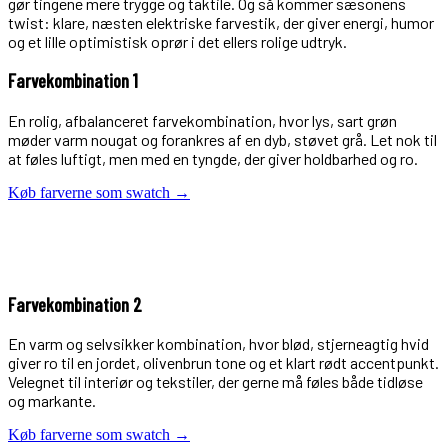
gør tingene mere trygge og taktile. Og så kommer sæsonens
twist: klare, næsten elektriske farvestik, der giver energi, humor
og et lille optimistisk oprør i det ellers rolige udtryk.
Farvekombination 1
En rolig, afbalanceret farvekombination, hvor lys, sart grøn
møder varm nougat og forankres af en dyb, støvet grå. Let nok til
at føles luftigt, men med en tyngde, der giver holdbarhed og ro.
Køb farverne som swatch →
Farvekombination 2
En varm og selvsikker kombination, hvor blød, stjerneagtig hvid
giver ro til en jordet, olivenbrun tone og et klart rødt accentpunkt.
Velegnet til interiør og tekstiler, der gerne må føles både tidløse
og markante.
Køb farverne som swatch →