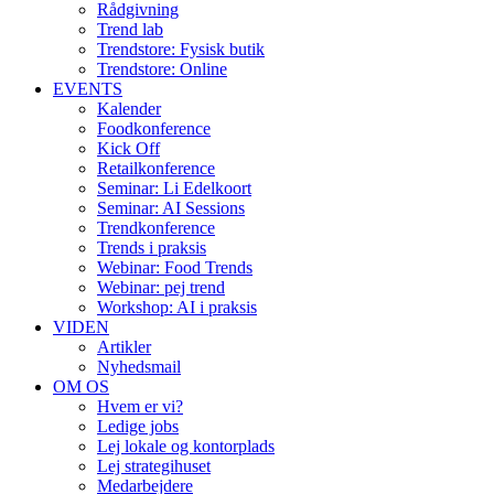
Rådgivning
Trend lab
Trendstore: Fysisk butik
Trendstore: Online
EVENTS
Kalender
Foodkonference
Kick Off
Retailkonference
Seminar: Li Edelkoort
Seminar: AI Sessions
Trendkonference
Trends i praksis
Webinar: Food Trends
Webinar: pej trend
Workshop: AI i praksis
VIDEN
Artikler
Nyhedsmail
OM OS
Hvem er vi?
Ledige jobs
Lej lokale og kontorplads
Lej strategihuset
Medarbejdere