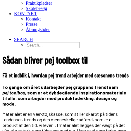
Praktikpladser
Skolebesøg
KONTAKT
Kontakt
Presse
Åbningstider
SEARCH
Sådan bliver pej toolbox til
Få et indblik i, hvordan pej trend arbejder med sæsonens trends
To gange om året udarbejder pej gruppens trendteam
pej
toolbox
, som er et dybdegående inspirationsmateriale
til alle, som arbejder med produktudvikling, design og
mode.
Materialet er en værktøjskasse, som stiller skarpt på tidens
tendenser, trends og den menneskelige adfærd, som er et
produkt af den tid, vi lever i. I materialet lægges der vægt på det
visuelle udtryk, som tiden har med sig. Hvor er vi som forbrugere