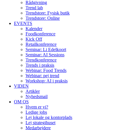
Rådgivning
Trend lab
Trendstore: Fysisk butik
Trendstore: Online
EVENTS
Kalender
Foodkonference
Kick Off
Retailkonference
Seminar: Li Edelkoort
Seminar: AI Sessions
Trendkonference
Trends i praksis
Webinar: Food Trends
Webinar: pej trend
Workshop: AI i praksis
VIDEN
Artikler
Nyhedsmail
OM OS
Hvem er vi?
Ledige jobs
Lej lokale og kontorplads
Lej strategihuset
Medarbejdere