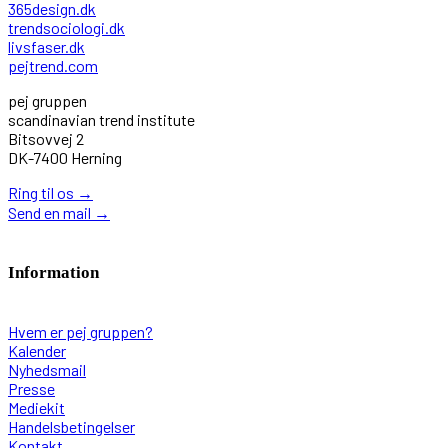
365design.dk
trendsociologi.dk
livsfaser.dk
pejtrend.com
pej gruppen
scandinavian trend institute
Bitsovvej 2
DK-7400 Herning
Ring til os
→
Send en mail
→
Information
Hvem er pej gruppen?
Kalender
Nyhedsmail
Presse
Mediekit
Handelsbetingelser
Kontakt