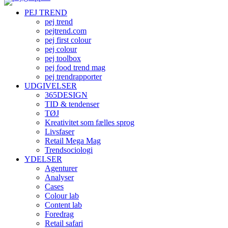
PEJ TREND
pej trend
pejtrend.com
pej first colour
pej colour
pej toolbox
pej food trend mag
pej trendrapporter
UDGIVELSER
365DESIGN
TID & tendenser
TØJ
Kreativitet som fælles sprog
Livsfaser
Retail Mega Mag
Trendsociologi
YDELSER
Agenturer
Analyser
Cases
Colour lab
Content lab
Foredrag
Retail safari