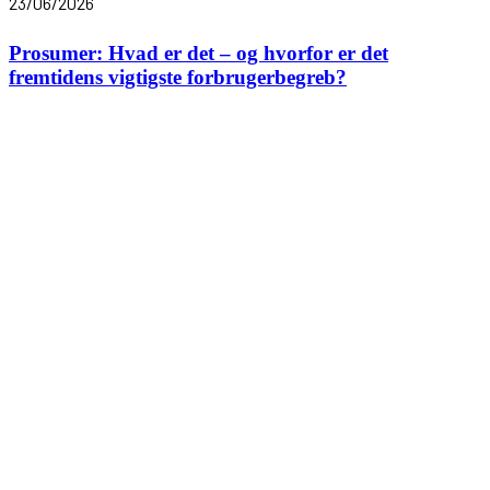
23/06/2026
Prosumer: Hvad er det – og hvorfor er det
fremtidens vigtigste forbrugerbegreb?