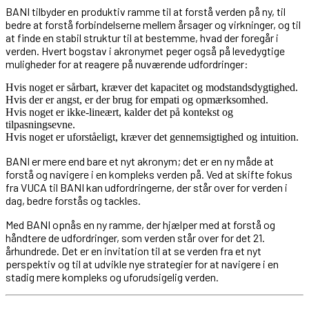
BANI tilbyder en produktiv ramme til at forstå verden på ny, til
bedre at forstå forbindelserne mellem årsager og virkninger, og til
at finde en stabil struktur til at bestemme, hvad der foregår i
verden. Hvert bogstav i akronymet peger også på levedygtige
muligheder for at reagere på nuværende udfordringer:
Hvis noget er sårbart, kræver det kapacitet og modstandsdygtighed.
Hvis der er angst, er der brug for empati og opmærksomhed.
Hvis noget er ikke-lineært, kalder det på kontekst og
tilpasningsevne.
Hvis noget er uforståeligt, kræver det gennemsigtighed og intuition.
BANI er mere end bare et nyt akronym; det er en ny måde at
forstå og navigere i en kompleks verden på. Ved at skifte fokus
fra VUCA til BANI kan udfordringerne, der står over for verden i
dag, bedre forstås og tackles.
Med BANI opnås en ny ramme, der hjælper med at forstå og
håndtere de udfordringer, som verden står over for det 21.
århundrede. Det er en invitation til at se verden fra et nyt
perspektiv og til at udvikle nye strategier for at navigere i en
stadig mere kompleks og uforudsigelig verden.