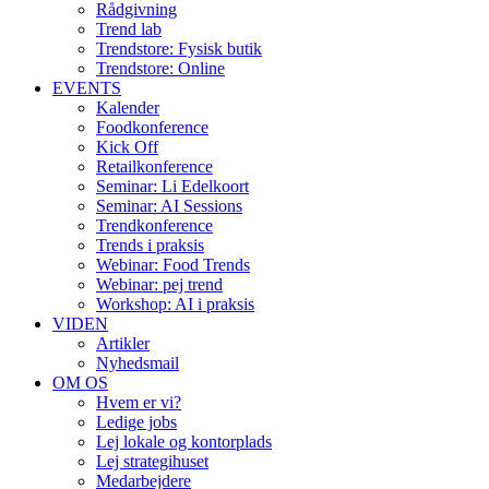
Rådgivning
Trend lab
Trendstore: Fysisk butik
Trendstore: Online
EVENTS
Kalender
Foodkonference
Kick Off
Retailkonference
Seminar: Li Edelkoort
Seminar: AI Sessions
Trendkonference
Trends i praksis
Webinar: Food Trends
Webinar: pej trend
Workshop: AI i praksis
VIDEN
Artikler
Nyhedsmail
OM OS
Hvem er vi?
Ledige jobs
Lej lokale og kontorplads
Lej strategihuset
Medarbejdere