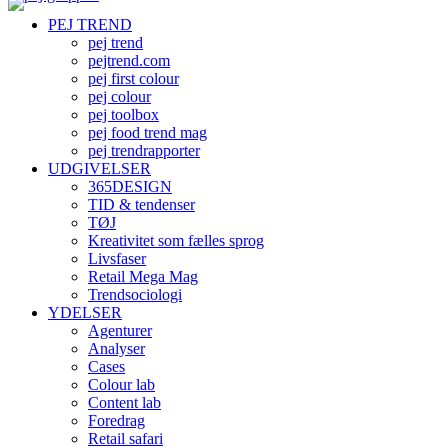
PEJ TREND
pej trend
pejtrend.com
pej first colour
pej colour
pej toolbox
pej food trend mag
pej trendrapporter
UDGIVELSER
365DESIGN
TID & tendenser
TØJ
Kreativitet som fælles sprog
Livsfaser
Retail Mega Mag
Trendsociologi
YDELSER
Agenturer
Analyser
Cases
Colour lab
Content lab
Foredrag
Retail safari