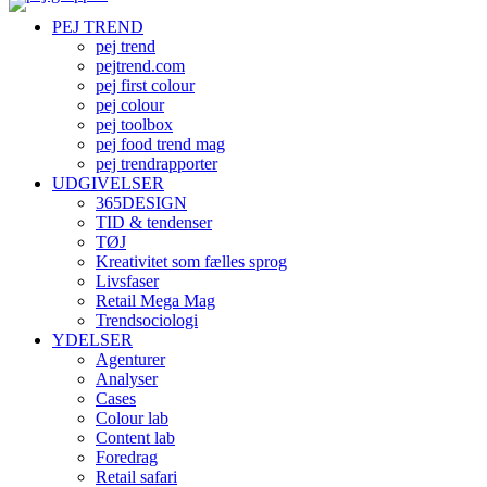
PEJ TREND
pej trend
pejtrend.com
pej first colour
pej colour
pej toolbox
pej food trend mag
pej trendrapporter
UDGIVELSER
365DESIGN
TID & tendenser
TØJ
Kreativitet som fælles sprog
Livsfaser
Retail Mega Mag
Trendsociologi
YDELSER
Agenturer
Analyser
Cases
Colour lab
Content lab
Foredrag
Retail safari