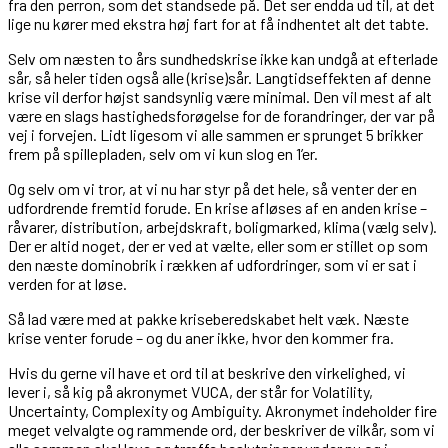
fra den perron, som det standsede på. Det ser endda ud til, at det
lige nu kører med ekstra høj fart for at få indhentet alt det tabte.
Selv om næsten to års sundhedskrise ikke kan undgå at efterlade
sår, så heler tiden også alle (krise)sår. Langtidseffekten af denne
krise vil derfor højst sandsynlig være minimal. Den vil mest af alt
være en slags hastighedsforøgelse for de forandringer, der var på
vej i forvejen. Lidt ligesom vi alle sammen er sprunget 5 brikker
frem på spillepladen, selv om vi kun slog en 1’er.
Og selv om vi tror, at vi nu har styr på det hele, så venter der en
udfordrende fremtid forude. En krise afløses af en anden krise –
råvarer, distribution, arbejdskraft, boligmarked, klima (vælg selv).
Der er altid noget, der er ved at vælte, eller som er stillet op som
den næste dominobrik i rækken af udfordringer, som vi er sat i
verden for at løse.
Så lad være med at pakke kriseberedskabet helt væk. Næste
krise venter forude – og du aner ikke, hvor den kommer fra.
Hvis du gerne vil have et ord til at beskrive den virkelighed, vi
lever i, så kig på akronymet VUCA, der står for Volatility,
Uncertainty, Complexity og Ambiguity. Akronymet indeholder fire
meget velvalgte og rammende ord, der beskriver de vilkår, som vi