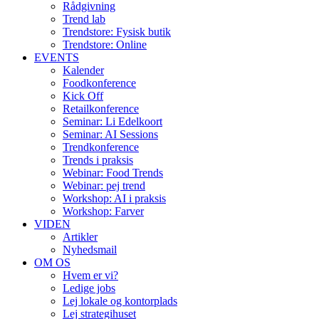
Rådgivning
Trend lab
Trendstore: Fysisk butik
Trendstore: Online
EVENTS
Kalender
Foodkonference
Kick Off
Retailkonference
Seminar: Li Edelkoort
Seminar: AI Sessions
Trendkonference
Trends i praksis
Webinar: Food Trends
Webinar: pej trend
Workshop: AI i praksis
Workshop: Farver
VIDEN
Artikler
Nyhedsmail
OM OS
Hvem er vi?
Ledige jobs
Lej lokale og kontorplads
Lej strategihuset