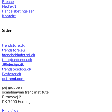
Presse
Mediekit
Handelsbetingelser
Kontakt
Sider
trendstore.dk
trendstore.eu
branchebladettoj.dk
tidogtendenser.dk
365design.dk
trendsociologi.dk
livsfaser.dk
pejtrend.com
pej gruppen
scandinavian trend institute
Bitsovvej 2
DK-7400 Herning
Ring til os
→