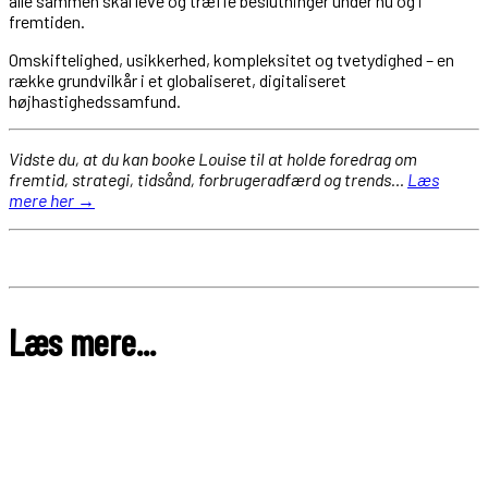
alle sammen skal leve og træffe beslutninger under nu og i
fremtiden.
Omskiftelighed, usikkerhed, kompleksitet og tvetydighed – en
række grundvilkår i et globaliseret, digitaliseret
højhastighedssamfund.
Vidste du, at du kan booke Louise til at holde foredrag om
fremtid, strategi, tidsånd, forbrugeradfærd og trends…
Læs
mere her →
Læs mere...