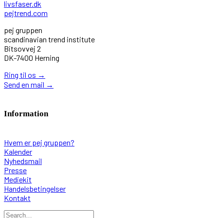
livsfaser.dk
pejtrend.com
pej gruppen
scandinavian trend institute
Bitsovvej 2
DK-7400 Herning
Ring til os
→
Send en mail
→
Information
Hvem er pej gruppen?
Kalender
Nyhedsmail
Presse
Mediekit
Handelsbetingelser
Kontakt