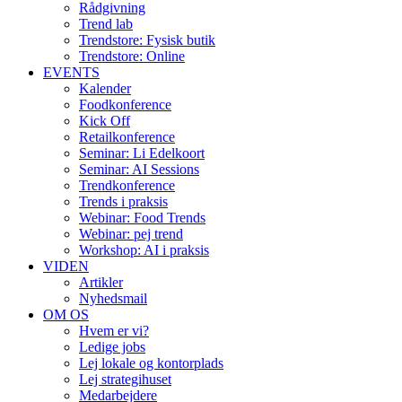
Rådgivning
Trend lab
Trendstore: Fysisk butik
Trendstore: Online
EVENTS
Kalender
Foodkonference
Kick Off
Retailkonference
Seminar: Li Edelkoort
Seminar: AI Sessions
Trendkonference
Trends i praksis
Webinar: Food Trends
Webinar: pej trend
Workshop: AI i praksis
VIDEN
Artikler
Nyhedsmail
OM OS
Hvem er vi?
Ledige jobs
Lej lokale og kontorplads
Lej strategihuset
Medarbejdere