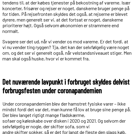
tendens til, at der købes tjenester på bekostning af varerne. Især
koncerter, frisører og rejser er noget, danskerne bruger penge på
for tiden. På rejse­fronten skyldes det også, at rejserne er blevet
dyrere, men generelt ser vi, at det fortsat er noget, danskerne
prioriterer højt. Også selvom økonomien er strammere end
normalt.
Svagere ser det ud, når vi vender os mod varerne. Er det fordi, at
vi nu vender ting ryggen? Tja, det kan der selvfølgelig være noget
om, og det ser vi generelt også, når velstandsniveauet stiger. Men
man skal også huske, hvor vi er kommet fra.
Det nuværende lavpunkt i forbruget skyldes delvist
forbrugsfesten under coronapandemien
Under coronapandemien blev der hamstret fysiske varer – ikke
mindst fordi det var det, man kunne få lov at bruge sine penge på.
Der blev langet rigtigt mange fladskærme,
sofaer og køleskabe over disken i 2020 og 2021. Og selvom der
selvfølgelig er nogle, der skifter sofa, som vi
andre skifter sokker, så er det for langt de fleste den slags køb,