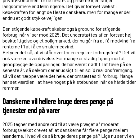
privatøkonomien for de fleste, og priserne igen stiger
langsommere end lønningerne. Det giver fornyet vækst i
købekraften for langt de fleste danskere, men for mange er der
endnu et godt stykke vej igen.
Den stigende købekraft skaber også grobund for stigende
forbrug, når vi ser mod 2025. Det understøttes af en fortsat høj
beskæftigelse og et boligmarked, der nu går fra at få modvind fra
renterne til at få en smule medvind.
Betyder det så, at vi står over for en regulær forbrugsfest? Det vil
nok være en overdrivelse. For mange er stadig i gang med at
genopbygge de opsparinger, de har været nødt til at tære på de
seneste år, så selvom der er udsigt til en solid reallønsfremgang,
så vil det næppe være det hele, der omsættes til forbrug. Mange
har set værdien i at have noget på kistebunden, når de hårde tider
rammer.
Danskerne vil hellere bruge deres penge på
tjenester end på varer
2025 tegner med andre ord til at være præget af moderat
forbrugsvækst drevet af, at danskerne får flere penge mellem
hænderne. Hvad vil de så bruge deres penge på? Lige nu ser vi en