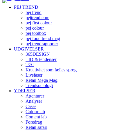
PEJ TREND
pej trend
pejtrend.com
pej first colour
pej colour
pej toolbox
pej food trend mag
pej trendrapporter
UDGIVELSER
365DESIGN
TID & tendenser
TØJ
Kreativitet som fælles sprog
Livsfaser
Retail Mega Mag
Trendsociologi
YDELSER
Agenturer
Analyser
Cases
Colour lab
Content lab
Foredrag
Retail safari