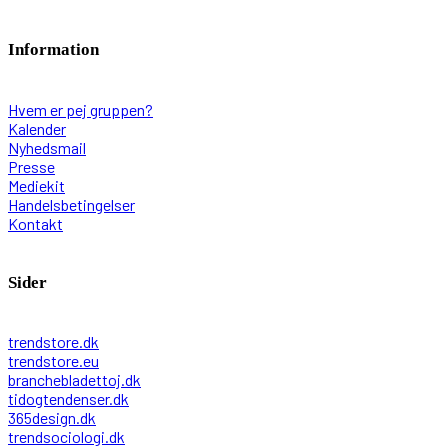
Information
Hvem er pej gruppen?
Kalender
Nyhedsmail
Presse
Mediekit
Handelsbetingelser
Kontakt
Sider
trendstore.dk
trendstore.eu
branchebladettoj.dk
tidogtendenser.dk
365design.dk
trendsociologi.dk