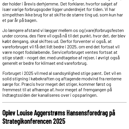
der holder i årevis derhjemme. Det forklarer, hvorfor salget af
især varige forbrugsgoder ligger underdrejet for tiden. Vi har
simpelthen ikke brug for at skifte de større ting ud, som kun har
et par år på bagen.
Jo længere afstand vi lægger mellem os og (vare)forbrugsfesten
under corona, des flere vil også nå til det punkt, hvor det, der blev
købt dengang, skal skiftes ud. Derfor forventer vi også, at
vareforbruget vil få det lidt bedre i 2025, om end det fortsat vil
være noget fod­slæbende. Serviceforbruget ventes fortsat at
stige stødt – noget der, med undtagelse af rejser, i øvrigt også
generelt er bedre for klimaet end vareforbrug.
Forbruget i 2025 vil med al sandsynlighed stige pænt. Det vil en
solid stigning i købekraften og aftagende modvind fra renterne
sørge for. Præcis hvor meget det stiger, kommer først og
fremmest til at afhænge af, hvor meget af fremgangen på
indtægtssiden der kanaliseres over i opsparingen.
Oplev Louise Aggerstrøms Hansens
foredrag på
Strategikonferencen 2025