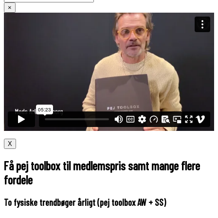
×
X
Få pej toolbox til medlemspris samt mange flere
fordele
To fysiske trendbøger årligt (pej toolbox AW + SS)