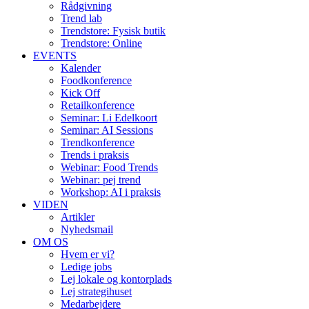
Rådgivning
Trend lab
Trendstore: Fysisk butik
Trendstore: Online
EVENTS
Kalender
Foodkonference
Kick Off
Retailkonference
Seminar: Li Edelkoort
Seminar: AI Sessions
Trendkonference
Trends i praksis
Webinar: Food Trends
Webinar: pej trend
Workshop: AI i praksis
VIDEN
Artikler
Nyhedsmail
OM OS
Hvem er vi?
Ledige jobs
Lej lokale og kontorplads
Lej strategihuset
Medarbejdere