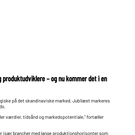
 og produktudviklere – og nu kommer det i en
rategiske på det skandinaviske marked. Jubilæet markeres
ds.
ejler værdier, tidsånd og markedspotentiale,” fortæller
lder især brancher med lange produktionshorisonter som