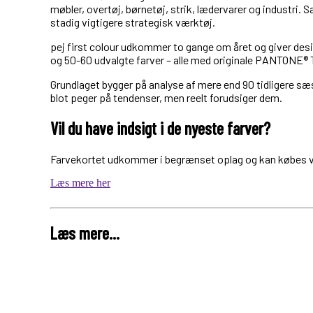
møbler, overtøj, børnetøj, strik, lædervarer og industri. S
stadig vigtigere strategisk værktøj.
pej first colour udkommer to gange om året og giver de
og 50-60 udvalgte farver – alle med originale PANTONE® T
Grundlaget bygger på analyse af mere end 90 tidligere sæs
blot peger på tendenser, men reelt forudsiger dem.
Vil du have indsigt i de nyeste farver?
Farvekortet udkommer i begrænset oplag og kan købes v
Læs mere her
Læs mere...