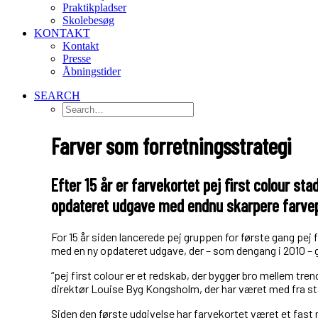
Praktikpladser
Skolebesøg
KONTAKT
Kontakt
Presse
Åbningstider
SEARCH
Farver som forretningsstrategi
Efter 15 år er farvekortet pej first colour s
opdateret udgave med endnu skarpere farve
For 15 år siden lancerede pej gruppen for første gang pej
med en ny opdateret udgave, der – som dengang i 2010 – g
“pej first colour er et redskab, der bygger bro mellem tren
direktør Louise Byg Kongsholm, der har været med fra st
Siden den første udgivelse har farvekortet været et fas