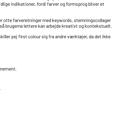
dlige indikationer, fordi farver og formsprog bliver et
er otte farveretninger med keywords, stemningscollager
å brugerne lettere kan arbejde kreativt og kontekstuelt.
ler pej first colour sig fra andre værktøjer, da det ikke
nnement.