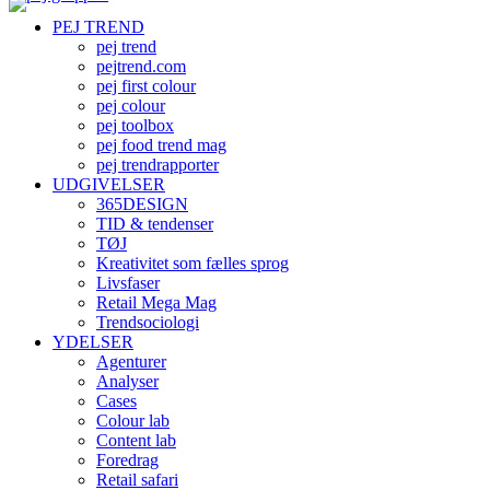
PEJ TREND
pej trend
pejtrend.com
pej first colour
pej colour
pej toolbox
pej food trend mag
pej trendrapporter
UDGIVELSER
365DESIGN
TID & tendenser
TØJ
Kreativitet som fælles sprog
Livsfaser
Retail Mega Mag
Trendsociologi
YDELSER
Agenturer
Analyser
Cases
Colour lab
Content lab
Foredrag
Retail safari