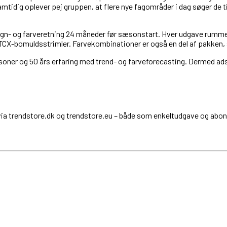
amtidig oplever pej gruppen, at flere nye fagområder i dag søger de ti
sign- og farveretning 24 måneder før sæsonstart. Hver udgave rumm
CX-bomuldsstrimler. Farvekombinationer er også en del af pakken, s
oner og 50 års erfaring med trend- og farveforecasting. Dermed adskil
ia trendstore.dk og trendstore.eu – både som enkeltudgave og abo