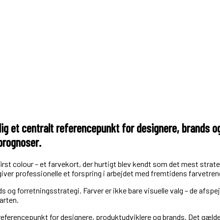
tadig et centralt referencepunkt for designere, brands
prognoser.
 first colour – et farvekort, der hurtigt blev kendt som det mest st
iver professionelle et forspring i arbejdet med fremtidens farvetren
ds og forretningsstrategi. Farver er ikke bare visuelle valg – de afsp
arten.
t referencepunkt for designere, produktudviklere og brands. Det gæ