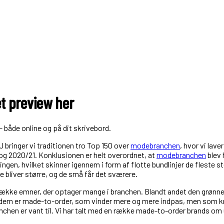
et preview her
– både online og på dit skrivebord.
J bringer vi traditionen tro Top 150 over
modebranchen
, hvor vi lav
og 2020/21. Konklusionen er helt overordnet, at
modebranchen
blev 
ningen, hvilket skinner igennem i form af flotte bund­linjer de fleste s
re bliver større, og de små får det sværere.
n række emner, der optager mange i branchen. Blandt andet den grønne
af dem er made-­to-­order, som vinder mere og mere indpas, men som k
chen er vant til. Vi har talt med en række made-to-order brands om