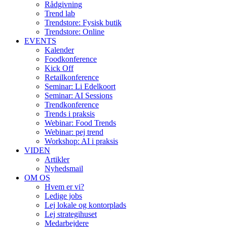
Rådgivning
Trend lab
Trendstore: Fysisk butik
Trendstore: Online
EVENTS
Kalender
Foodkonference
Kick Off
Retailkonference
Seminar: Li Edelkoort
Seminar: AI Sessions
Trendkonference
Trends i praksis
Webinar: Food Trends
Webinar: pej trend
Workshop: AI i praksis
VIDEN
Artikler
Nyhedsmail
OM OS
Hvem er vi?
Ledige jobs
Lej lokale og kontorplads
Lej strategihuset
Medarbejdere