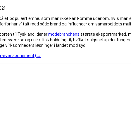
gså et populært emne, som man ikke kan komme udenom, hvis man øn
erfor har vi talt med både brand og influencer om samarbejdets mu
orten til Tyskland, der er
modebranchens
største eksportmarked, m
stedeværelse og en kritisk holdning til, hvilket salgs­setup der funger
ige virksomheders løsninger i landet mod syd.
(kræver abonement) →