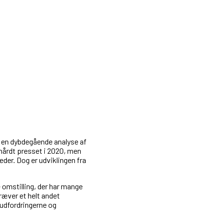
er en dybdegående analyse af
hårdt presset i 2020, men
teder. Dog er udviklingen fra
 omstilling, der har mange
ræver et helt andet
 udfordringerne og