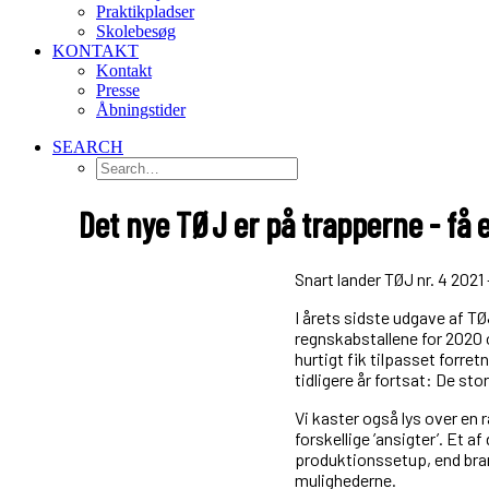
Praktikpladser
Skolebesøg
KONTAKT
Kontakt
Presse
Åbningstider
SEARCH
Det nye TØJ er på trapperne - få 
Snart lander TØJ nr. 4 2021 
I årets sidste udgave af TØ
regnskabstallene for 2020 
hurtigt fik tilpasset forret
tidligere år fortsat: De sto
Vi kaster også lys over e
forskellige ’ansigter’. Et 
produktionssetup, end bran
mulighederne.