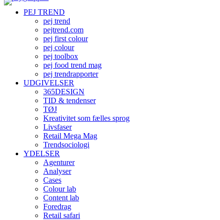
PEJ TREND
pej trend
pejtrend.com
pej first colour
pej colour
pej toolbox
pej food trend mag
pej trendrapporter
UDGIVELSER
365DESIGN
TID & tendenser
TØJ
Kreativitet som fælles sprog
Livsfaser
Retail Mega Mag
Trendsociologi
YDELSER
Agenturer
Analyser
Cases
Colour lab
Content lab
Foredrag
Retail safari