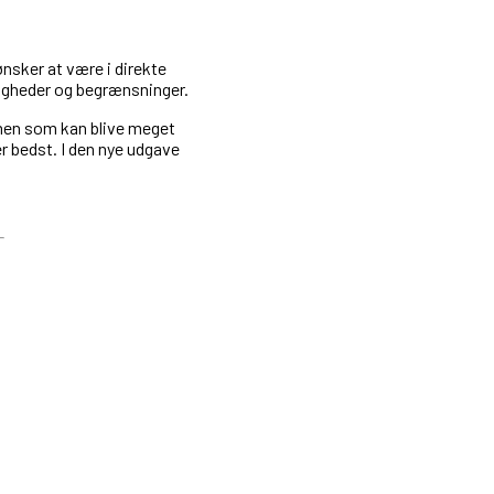
sker at være i direkte
ligheder og begrænsninger.
en som kan blive meget
er bedst. I den nye udgave