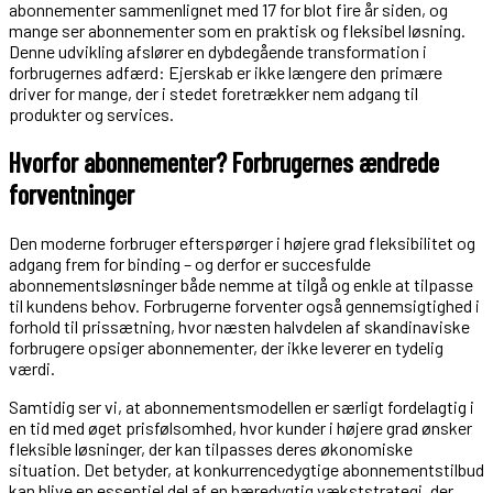
abonnementer sammenlignet med 17 for blot fire år siden, og
mange ser abonnementer som en praktisk og fleksibel løsning.
Denne udvikling afslører en dybdegående transformation i
forbrugernes adfærd: Ejerskab er ikke længere den primære
driver for mange, der i stedet foretrækker nem adgang til
produkter og services​.
Hvorfor abonnementer? Forbrugernes ændrede
forventninger
Den moderne forbruger efterspørger i højere grad fleksibilitet og
adgang frem for binding – og derfor er succesfulde
abonnementsløsninger både nemme at tilgå og enkle at tilpasse
til kundens behov. Forbrugerne forventer også gennemsigtighed i
forhold til prissætning, hvor næsten halvdelen af skandinaviske
forbrugere opsiger abonnementer, der ikke leverer en tydelig
værdi
​.
Samtidig ser vi, at abonnementsmodellen er særligt fordelagtig i
en tid med øget prisfølsomhed, hvor kunder i højere grad ønsker
fleksible løsninger, der kan tilpasses deres økonomiske
situation. Det betyder, at konkurrencedygtige abonnementstilbud
kan blive en essentiel del af en bæredygtig vækststrategi, der