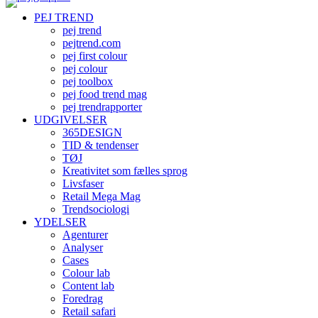
PEJ TREND
pej trend
pejtrend.com
pej first colour
pej colour
pej toolbox
pej food trend mag
pej trendrapporter
UDGIVELSER
365DESIGN
TID & tendenser
TØJ
Kreativitet som fælles sprog
Livsfaser
Retail Mega Mag
Trendsociologi
YDELSER
Agenturer
Analyser
Cases
Colour lab
Content lab
Foredrag
Retail safari