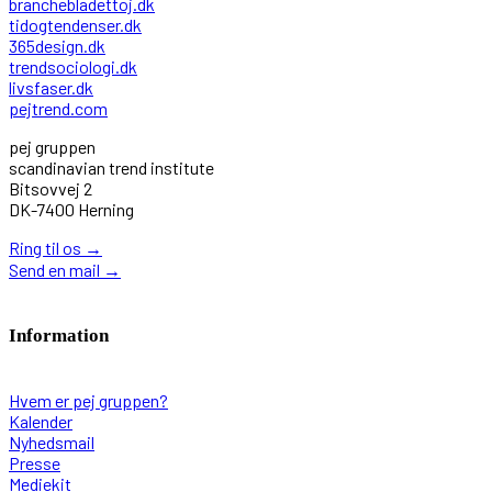
branchebladettoj.dk
tidogtendenser.dk
365design.dk
trendsociologi.dk
livsfaser.dk
pejtrend.com
pej gruppen
scandinavian trend institute
Bitsovvej 2
DK-7400 Herning
Ring til os
→
Send en mail
→
Information
Hvem er pej gruppen?
Kalender
Nyhedsmail
Presse
Mediekit