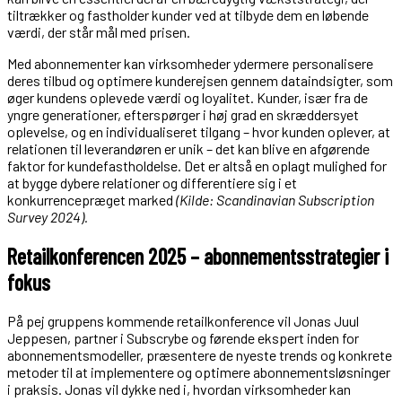
tiltrækker og fastholder kunder ved at tilbyde dem en løbende
værdi, der står mål med prisen.
Med abonnementer kan virksomheder ydermere personalisere
deres tilbud og optimere kunderejsen gennem dataindsigter, som
øger kundens oplevede værdi og loyalitet. Kunder, især fra de
yngre generationer, efterspørger i høj grad en skræddersyet
oplevelse, og en individualiseret tilgang – hvor kunden oplever, at
relationen til leverandøren er unik – det kan blive en afgørende
faktor for kundefastholdelse. Det er altså en oplagt mulighed for
at bygge dybere relationer og differentiere sig i et
konkurrencepræget marked
(
Kilde: Scandinavian Subscription
Survey 2024).
Retailkonferencen 2025 – abonnementsstrategier i
fokus
På
pej
gruppens
kommende
retailkonference
vil Jonas Juul
Jeppesen, partner i
Subscrybe
og førende ekspert inden for
abonnementsmodeller, præsentere de nyeste trends og konkrete
metoder til at implementere og optimere abonnementsløsninger
i praksis. Jonas vil dykke ned i, hvordan virksomheder kan