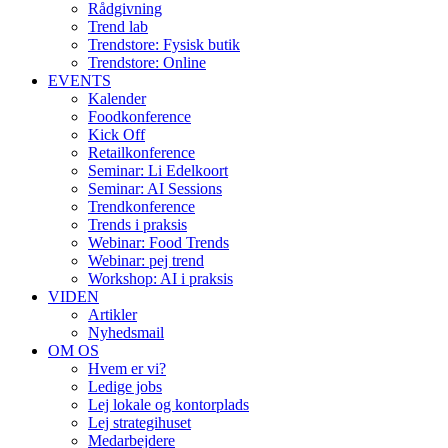
Rådgivning
Trend lab
Trendstore: Fysisk butik
Trendstore: Online
EVENTS
Kalender
Foodkonference
Kick Off
Retailkonference
Seminar: Li Edelkoort
Seminar: AI Sessions
Trendkonference
Trends i praksis
Webinar: Food Trends
Webinar: pej trend
Workshop: AI i praksis
VIDEN
Artikler
Nyhedsmail
OM OS
Hvem er vi?
Ledige jobs
Lej lokale og kontorplads
Lej strategihuset
Medarbejdere