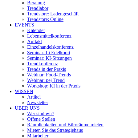
Beratung
Trendlabor
Trendstore: Ladengeschäft
Trendstore: Online
EVENTS
Kalender
Lebensmittelkonferenz
Auftakt
Einzelhandelskonferenz
Seminar: Li Edelkoort
Seminar: KI-Sitzungen
Trendkonferenz
Trends in der Praxis
Webinar: Food-Trends
Webinar: pej-Trend
Workshop: KI in der Praxis
WISSEN
Artikel
Newsletter
ÜBER UNS
Wer sind wir?
Offene Stellen
Räumlichkeiten und Büroräume mieten
Mieten Sie das Strategiehaus
Mitarbeiter