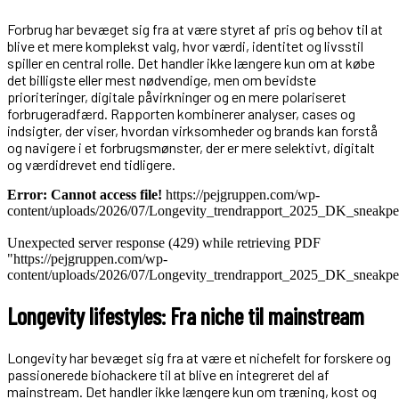
Forbrug har bevæget sig fra at være styret af pris og behov til at
blive et mere komplekst valg, hvor værdi, identitet og livsstil
spiller en central rolle. Det handler ikke længere kun om at købe
det billigste eller mest nødvendige, men om bevidste
prioriteringer, digitale påvirkninger og en mere polariseret
forbrugeradfærd. Rapporten kombinerer analyser, cases og
indsigter, der viser, hvordan virksomheder og brands kan forstå
og navigere i et forbrugsmønster, der er mere selektivt, digitalt
og værdidrevet end tidligere.
Error: Cannot access file!
https://pejgruppen.com/wp-
content/uploads/2026/07/Longevity_trendrapport_2025_DK_sneakp
Unexpected server response (429) while retrieving PDF
"https://pejgruppen.com/wp-
content/uploads/2026/07/Longevity_trendrapport_2025_DK_sneakp
Longevity lifestyles: Fra niche til mainstream
Longevity har bevæget sig fra at være et nichefelt for forskere og
passionerede biohackere til at blive en integreret del af
mainstream. Det handler ikke længere kun om træning, kost og