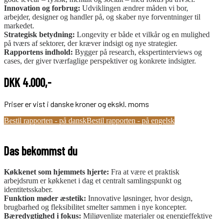
Innovation og forbrug:
Udviklingen ændrer måden vi bor,
arbejder, designer og handler på, og skaber nye forventninger til
markedet.
Strategisk betydning:
Longevity er både et vilkår og en mulighed
på tværs af sektorer, der kræver indsigt og nye strategier.
Rapportens indhold:
Bygger på research, ekspertinterviews og
cases, der giver tværfaglige perspektiver og konkrete indsigter.
DKK 4.000,-
Priser er vist i danske kroner og ekskl. moms
Bestil rapporten - på dansk
Bestil rapporten - på engelsk
Das bekommst du
Køkkenet som hjemmets hjerte:
Fra at være et praktisk
arbejdsrum er køkkenet i dag et centralt samlingspunkt og
identitetsskaber.
Funktion møder æstetik:
Innovative løsninger, hvor design,
brugbarhed og fleksibilitet smelter sammen i nye koncepter.
Bæredygtighed i fokus:
Miljøvenlige materialer og energieffektive