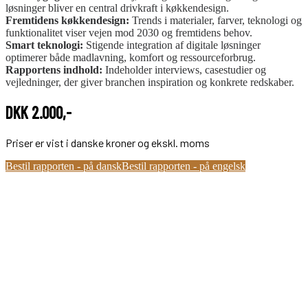
løsninger bliver en central drivkraft i køkkendesign.
Fremtidens køkkendesign:
Trends i materialer, farver, teknologi og
funktionalitet viser vejen mod 2030 og fremtidens behov.
Smart teknologi:
Stigende integration af digitale løsninger
optimerer både madlavning, komfort og ressourceforbrug.
Rapportens indhold:
Indeholder interviews, casestudier og
vejledninger, der giver branchen inspiration og konkrete redskaber.
DKK 2.000,-
Priser er vist i danske kroner og ekskl. moms
Bestil rapporten - på dansk
Bestil rapporten - på engelsk