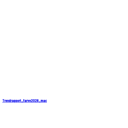
Trendrapport_farve2026_mac