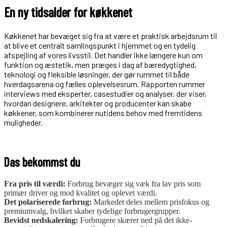
En ny tidsalder for køkkenet
Køkkenet har bevæget sig fra at være et praktisk arbejdsrum til
at blive et centralt samlingspunkt i hjemmet og en tydelig
afspejling af vores livsstil. Det handler ikke længere kun om
funktion og æstetik, men præges i dag af bæredygtighed,
teknologi og fleksible løsninger, der gør rummet til både
hverdagsarena og fælles oplevelsesrum. Rapporten rummer
interviews med eksperter, casestudier og analyser, der viser,
hvordan designere, arkitekter og producenter kan skabe
køkkener, som kombinerer nutidens behov med fremtidens
muligheder.
Das bekommst du
Fra pris til værdi:
Forbrug bevæger sig væk fra lav pris som
primær driver og mod kvalitet og oplevet værdi.
Det polariserede forbrug:
Markedet deles mellem prisfokus og
premiumvalg, hvilket skaber tydelige forbrugergrupper.
Bevidst nedskalering:
Forbrugere skærer ned på det ikke-