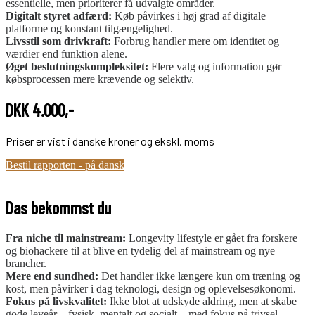
essentielle, men prioriterer få udvalgte områder.
Digitalt styret adfærd:
Køb påvirkes i høj grad af digitale
platforme og konstant tilgængelighed.
Livsstil som drivkraft:
Forbrug handler mere om identitet og
værdier end funktion alene.
Øget beslutningskompleksitet:
Flere valg og information gør
købsprocessen mere krævende og selektiv.
DKK 4.000,-
Priser er vist i danske kroner og ekskl. moms
Bestil rapporten - på dansk
Das bekommst du
Fra niche til mainstream:
Longevity lifestyle er gået fra forskere
og biohackere til at blive en tydelig del af mainstream og nye
brancher.
Mere end sundhed:
Det handler ikke længere kun om træning og
kost, men påvirker i dag teknologi, design og oplevelsesøkonomi.
Fokus på livskvalitet:
Ikke blot at udskyde aldring, men at skabe
gode leveår – fysisk, mentalt og socialt – med fokus på trivsel.