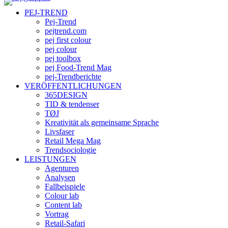
PEJ-TREND
Pej-Trend
pejtrend.com
pej first colour
pej colour
pej toolbox
pej Food-Trend Mag
pej-Trendberichte
VERÖFFENTLICHUNGEN
365DESIGN
TID & tendenser
TØJ
Kreativität als gemeinsame Sprache
Livsfaser
Retail Mega Mag
Trendsociologie
LEISTUNGEN
Agenturen
Analysen
Fallbeispiele
Colour lab
Content lab
Vortrag
Retail-Safari