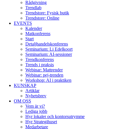
Rådgivning
Trendlab
Trendstore: Fysisk butik
Trendstore: Online
EVENTS
Kalender
Matkonferens
Start
Detaljhandelskonferens
Seminarium: Li Edelkoort
Seminarium: AI-sessioner
Trendkonferens
Trends i praksis
Webinar: Mattrender
Webinar: pej-trenden
Workshop: AI i praktiken
KUNSKAP
Artiklar
Nyhetsbrev
OM OSS
Vem är vi?
Lediga jobb
Hyr lokaler och kontorsutrymme
Hyr Strategihuset
Medarbetare