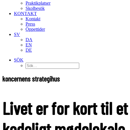
Praktikplatser
Skolbesök
KONTAKT
Kontakt
Press
Öppettider
SV
DA
EN
DE
SÖK
koncernens strategihus
Livet er for kort til et
kedeligt mødelokale