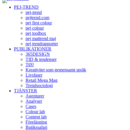
PEJ-TREND
pej-trend
pejtrend.com
pej first colour
pej colour
pej toolbox
pej mattrend maj
pej trendrapporter
PUBLIKATIONER
365DESIGN
TID & tendenser
TØJ
Kreativitet som gemensamt språk
Livsfaser
Retail Mega Mag
Trendsociologi
TJÄNSTER
Agenturer
Analyser
Cases
Colour lab
Content lab
Föreläsning
Butikssafari