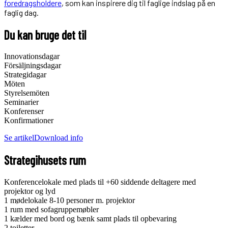
foredragsholdere
, som kan inspirere dig til faglige indslag på en
faglig dag.
Du kan bruge det til
Innovationsdagar
Försäljningsdagar
Strategidagar
Möten
Styrelsemöten
Seminarier
Konferenser
Konfirmationer
Se artikel
Download info
Strategihusets rum
Konferencelokale med plads til +60 siddende deltagere med
projektor og lyd
1 mødelokale 8-10 personer m. projektor
1 rum med sofagruppemøbler
1 kælder med bord og bænk samt plads til opbevaring
2 toiletter