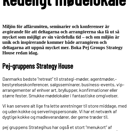
Miljön för affärsmöten, seminarier och konferenser är
avgörande för att deltagarna och arrangörerna ska få ut så
mycket som möjligt av sin värdefulla tid – och om miljön är
unik och inspirerande kommer både arrangören och
deltagarna att uppnå mycket mer. Boka Pej Groups Strategy
House redan idag.
Pej-gruppens Strategy House
Danmarks bedste ”retreat” til strategi-møder, agentmøder,-
bestyrelseskonferencer, salgsseminarer, business-events, vip-
arrangementer af enhver art, bryllupper, konfirmationer eller
større fester. Smukke mødelokaler i fantastiske omgivelser.
Vi kan servere alt lige fra lette anretninger til store middage, med
og uden kokke og serveringspersonale. Vi har et netværk af
dygtige kokke og madleverandører, der gerne træder til.
pej gruppens Strategihus har også et stort ”menukort” af