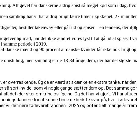
kning. Alligevel har danskerne aldrig spist så meget kød som i dag, hvo
 men samtidig har vi har aldrig brugt færre timer i køkkenet. 27 minutter
digretter, bestiller takeaway eller går ud og spiser – en tendens, der iføl
udgetvenlig mad, har det ikke ændret vores lyst til at gå ud at spise. Tvæ
 i samme periode i 2019.
nt af danske mænd og 90 procent af danske kvinder får ikke nok frugt og
e omstilling, men samtidig er de 18-34-årige dem, der har det største m
, er overraskende. Og de er værd at skænke en ekstra tanke, når der
d er så sort-hvide, som vi nogle gange sætter dem op. Det samme gør s
 alt det, der sker omkring os lige nu. Og det har vi gjort. Vi har stu
 meningsdannere for at kunne finde de bedste svar på, hvor fødevare
ner vil definere fødevarebranchen i 2024 og potentielt mange år frem