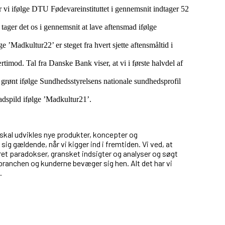
r vi ifølge DTU Fødevareinstituttet i gennemsnit indtager 52
 tager det os i gennemsnit at lave aftensmad ifølge
ge ’Madkultur22’ er steget fra hvert sjette aftensmåltid i
rtimod. Tal fra Danske Bank viser, at vi i første halvdel af
 grønt ifølge Sundhedsstyrelsens nationale sundhedsprofil
adspild ifølge ’Madkultur21’.
 skal udvikles nye produkter, koncepter og
ig gældende, når vi kigger ind i fremtiden. Vi ved, at
deret paradokser, gransket indsigter og analyser og søgt
branchen og kunderne bevæger sig hen. Alt det har vi
.