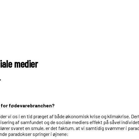
iale medier
r
t for fødevarebranchen?
er vi os i en tid præget af både økonomisk krise og klimakrise. Dert
lisering af samfundet og de sociale mediers effekt på såvel individe
lører svaret en smule, er det faktum, at vi samtidig svømmer i parad
gende paradokser springer i øjnene: