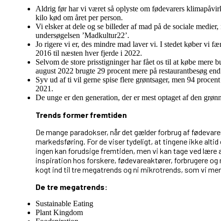
Aldrig før har vi været så oplyste om fødevarers klimapåvir
kilo kød om året per person.
Vi elsker at dele og se billeder af mad på de sociale medier,
undersøgelsen ’Madkultur22’.
Jo rigere vi er, des mindre mad laver vi. I stedet køber vi fær
2016 til næsten hver fjerde i 2022.
Selvom de store prisstigninger har fået os til at købe mere b
august 2022 brugte 29 procent mere på restaurantbesøg end
Syv ud af ti vil gerne spise flere grøntsager, men 94 proce
2021.
De unge er den generation, der er mest optaget af den grønn
Trends former fremtiden
De mange paradokser, når det gælder forbrug af fødevarer
markedsføring. For de viser tydeligt, at tingene ikke alti
ingen kan forudsige fremtiden, men vi kan tage ved lære af
inspiration hos forskere, fødevareaktører, forbrugere og
kogt ind til tre megatrends og ni mikrotrends, som vi me
De tre megatrends:
Sustainable Eating
Plant Kingdom