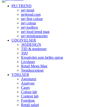
PEJ TREND
pej trend
pejtrend.com
pej first colour
pej colour
pej toolbox
pej food trend mag
pej trendrapporter
UDGIVELSER
365DESIGN
TID & tendenser
TØJ
Kreativitet som fælles sprog
Livsfaser
Retail Mega Mag
Trendsociologi
YDELSER
Agenturer
Analyser
Cases
Colour lab
Content lab
Foredrag
Retail safari