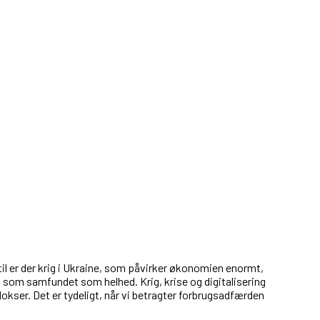
il er der krig i Ukraine, som påvirker økonomien enormt,
t som samfundet som helhed. Krig, krise og digitalisering
okser. Det er tydeligt, når vi betragter forbrugsadfærden