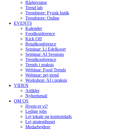
Rådgivning
Trend lab
Trendstore: Fysisk butik
Trendstore: Online
EVENTS
Kalender
Foodkonference
Kick Off
Retailkonference
Seminar: Li Edelkoort
Seminar: AI Sessions
Trendkonference
Trends i praksis
Webinar: Food Trends
Webinar: pej trend
Workshop: AI i praksis
VIDEN
Artikler
Nyhedsmail
OM OS
Hvem er vi?
Ledige jobs
Lej lokale og kontorplads
Lej strategihuset
Medarbejdere